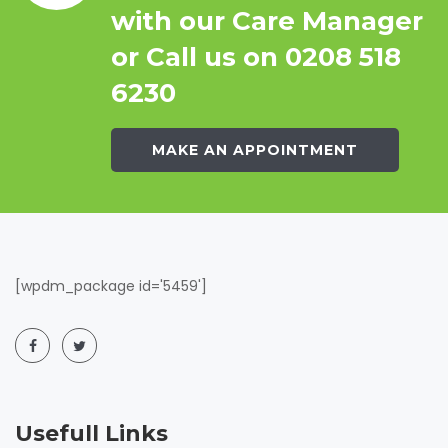
with our Care Manager
or Call us on 0208 518
6230
MAKE AN APPOINTMENT
[wpdm_package id='5459']
Usefull Links