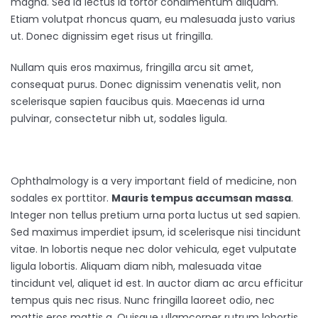
magna. Sed id lectus id tortor condimentum aliquam.
Etiam volutpat rhoncus quam, eu malesuada justo varius
ut. Donec dignissim eget risus ut fringilla.
Nullam quis eros maximus, fringilla arcu sit amet,
consequat purus. Donec dignissim venenatis velit, non
scelerisque sapien faucibus quis. Maecenas id urna
pulvinar, consectetur nibh ut, sodales ligula.
Ophthalmology is a very important field of medicine, non
sodales ex porttitor.
Mauris tempus accumsan massa
.
Integer non tellus pretium urna porta luctus ut sed sapien.
Sed maximus imperdiet ipsum, id scelerisque nisi tincidunt
vitae. In lobortis neque nec dolor vehicula, eget vulputate
ligula lobortis. Aliquam diam nibh, malesuada vitae
tincidunt vel, aliquet id est. In auctor diam ac arcu efficitur
tempus quis nec risus. Nunc fringilla laoreet odio, nec
mattis eros mattis a. Quisque ullamcorper rutrum lobortis.